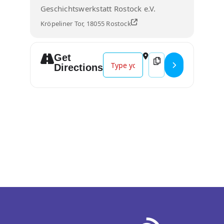
Geschichtswerkstatt Rostock e.V.
Kröpeliner Tor, 18055 Rostock
Get
Address - „Von Polarstern bis Dav
Destination Address -
Directions