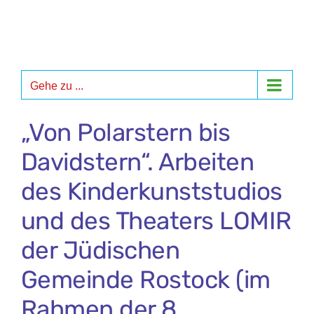
Zum
Inhalt
springen
Gehe zu ...
„Von Polarstern bis
Davidstern“. Arbeiten
des Kinderkunststudios
und des Theaters LOMIR
der Jüdischen
Gemeinde Rostock (im
Rahmen der 8.