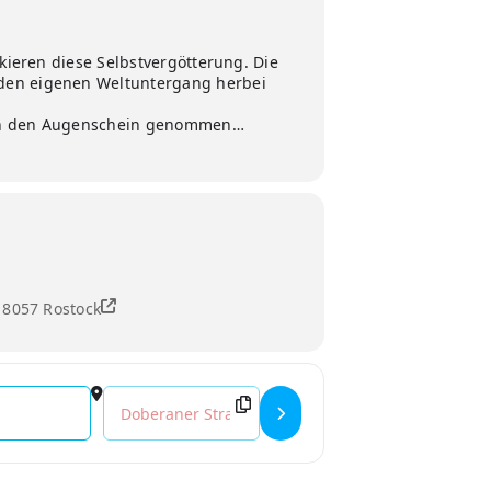
ikieren diese Selbstvergötterung. Die
 den eigenen Weltuntergang herbei
n in den Augenschein genommen…
18057 Rostock
Destination Address - Vernissage "Look Up" Josephi