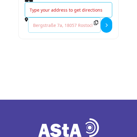
Address - »terrain vague« mit Valeriia Karpova und H
Destination Address - »terrain vague« mit Valeriia