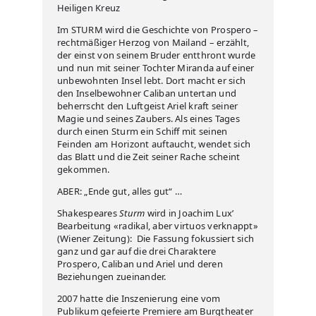
Heiligen Kreuz
Im STURM wird die Geschichte von Prospero –
rechtmäßiger Herzog von Mailand – erzählt,
der einst von seinem Bruder entthront wurde
und nun mit seiner Tochter Miranda auf einer
unbewohnten Insel lebt. Dort macht er sich
den Inselbewohner Caliban untertan und
beherrscht den Luftgeist Ariel kraft seiner
Magie und seines Zaubers. Als eines Tages
durch einen Sturm ein Schiff mit seinen
Feinden am Horizont auftaucht, wendet sich
das Blatt und die Zeit seiner Rache scheint
gekommen.
ABER: „Ende gut, alles gut“ …
Shakespeares
Sturm
wird in Joachim Lux’
Bearbeitung «radikal, aber virtuos verknappt»
(Wiener Zeitung): Die Fassung fokussiert sich
ganz und gar auf die drei Charaktere
Prospero, Caliban und Ariel und deren
Beziehungen zueinander.
2007 hatte die Inszenierung eine vom
Publikum gefeierte Premiere am Burgtheater