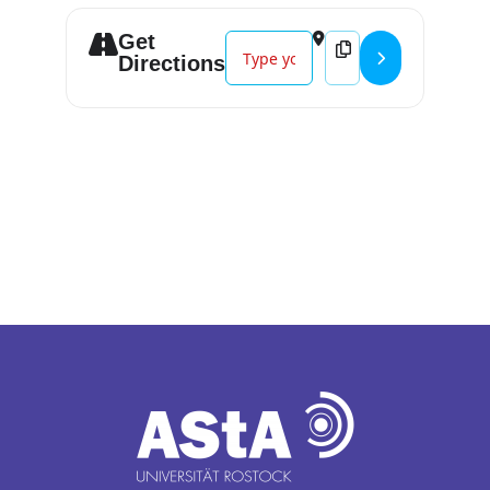
Get
Address - Sturm []
Destination Address -
Directions