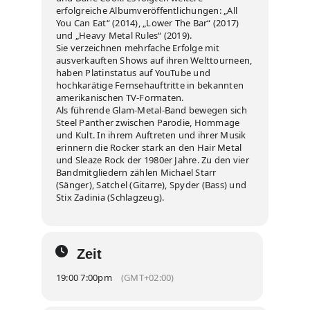
erfolgreiche Albumveröffentlichungen: „All
You Can Eat“ (2014), „Lower The Bar“ (2017)
und „Heavy Metal Rules“ (2019).
Sie verzeichnen mehrfache Erfolge mit
ausverkauften Shows auf ihren Welttourneen,
haben Platinstatus auf YouTube und
hochkarätige Fernsehauftritte in bekannten
amerikanischen TV-Formaten.
Als führende Glam-Metal-Band bewegen sich
Steel Panther zwischen Parodie, Hommage
und Kult. In ihrem Auftreten und ihrer Musik
erinnern die Rocker stark an den Hair Metal
und Sleaze Rock der 1980er Jahre. Zu den vier
Bandmitgliedern zählen Michael Starr
(Sänger), Satchel (Gitarre), Spyder (Bass) und
Stix Zadinia (Schlagzeug).
Zeit
19:00 7:00pm
(GMT+02:00)