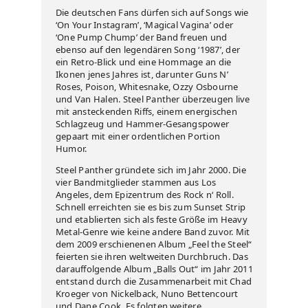
Die deutschen Fans dürfen sich auf Songs wie
‘On Your Instagram’, ‘Magical Vagina’ oder
‘One Pump Chump’ der Band freuen und
ebenso auf den legendären Song ‘1987’, der
ein Retro-Blick und eine Hommage an die
Ikonen jenes Jahres ist, darunter Guns N’
Roses, Poison, Whitesnake, Ozzy Osbourne
und Van Halen. Steel Panther überzeugen live
mit ansteckenden Riffs, einem energischen
Schlagzeug und Hammer-Gesangspower
gepaart mit einer ordentlichen Portion
Humor.
Steel Panther gründete sich im Jahr 2000. Die
vier Bandmitglieder stammen aus Los
Angeles, dem Epizentrum des Rock n‘ Roll.
Schnell erreichten sie es bis zum Sunset Strip
und etablierten sich als feste Größe im Heavy
Metal-Genre wie keine andere Band zuvor. Mit
dem 2009 erschienenen Album „Feel the Steel“
feierten sie ihren weltweiten Durchbruch. Das
darauffolgende Album „Balls Out“ im Jahr 2011
entstand durch die Zusammenarbeit mit Chad
Kroeger von Nickelback, Nuno Bettencourt
und Dane Cook. Es folgten weitere