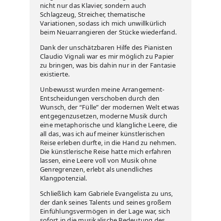
nicht nur das Klavier, sondern auch
Schlagzeug, Streicher, thematische
Variationen, sodass ich mich unwillkürlich
beim Neuarrangieren der Stücke wiederfand.
Dank der unschätzbaren Hilfe des Pianisten
Claudio Vignali war es mir möglich zu Papier
zu bringen, was bis dahin nur in der Fantasie
existierte.
Unbewusst wurden meine Arrangement-
Entscheidungen verschoben durch den
Wunsch, der “Fülle” der modernen Welt etwas
entgegenzusetzen, moderne Musik durch
eine metaphorische und klangliche Leere, die
all das, was ich auf meiner künstlerischen
Reise erleben durfte, in die Hand zu nehmen.
Die künstlerische Reise hatte mich erfahren
lassen, eine Leere voll von Musik ohne
Genregrenzen, erlebt als unendliches
Klangpotenzial.
Schließlich kam Gabriele Evangelista zu uns,
der dank seines Talents und seines großem
Einfühlungsvermögen in der Lage war, sich
sofort in die musikalische Bedeutung des