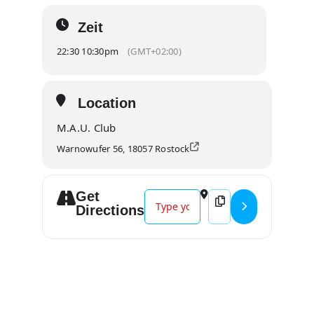
Zeit
22:30 10:30pm
(GMT+02:00)
Location
M.A.U. Club
Warnowufer 56, 18057 Rostock
Get
Address - PAVELO & SCHNELL New-W
Destination Address 
Directions