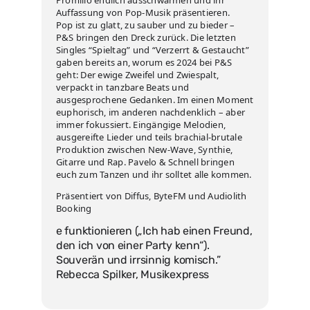
Promillo endlich ausschwärmen und ihr
Auffassung von Pop-Musik präsentieren.
Pop ist zu glatt, zu sauber und zu bieder –
P&S bringen den Dreck zurück. Die letzten
Singles “Spieltag” und “Verzerrt & Gestaucht”
gaben bereits an, worum es 2024 bei P&S
geht: Der ewige Zweifel und Zwiespalt,
verpackt in tanzbare Beats und
ausgesprochene Gedanken. Im einen Moment
euphorisch, im anderen nachdenklich – aber
immer fokussiert. Eingängige Melodien,
ausgereifte Lieder und teils brachial-brutale
Produktion zwischen New-Wave, Synthie,
Gitarre und Rap. Pavelo & Schnell bringen
euch zum Tanzen und ihr solltet alle kommen.
Präsentiert von Diffus, ByteFM und Audiolith
Booking
e funktionieren („Ich hab einen Freund,
den ich von einer Party kenn“).
Souverän und irrsinnig komisch.”
Rebecca Spilker, Musikexpress