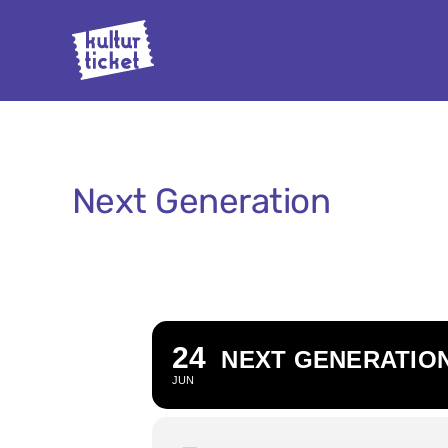
Zum
Inhalt
springen
Next Generation
24
NEXT GENERATIO
JUN