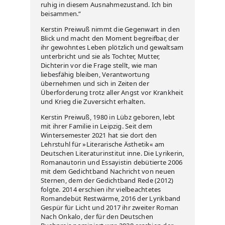
ruhig in diesem Ausnahmezustand. Ich bin
beisammen.“
Kerstin Preiwuß nimmt die Gegenwart in den
Blick und macht den Moment begreifbar, der
ihr gewohntes Leben plötzlich und gewaltsam
unterbricht und sie als Tochter, Mutter,
Dichterin vor die Frage stellt, wie man
liebesfähig bleiben, Verantwortung
übernehmen und sich in Zeiten der
Überforderung trotz aller Angst vor Krankheit
und Krieg die Zuversicht erhalten.
Kerstin Preiwuß, 1980 in Lübz geboren, lebt
mit ihrer Familie in Leipzig. Seit dem
Wintersemester 2021 hat sie dort den
Lehrstuhl für »Literarische Ästhetik« am
Deutschen Literaturinstitut inne. Die Lyrikerin,
Romanautorin und Essayistin debütierte 2006
mit dem Gedichtband Nachricht von neuen
Sternen, dem der Gedichtband Rede (2012)
folgte. 2014 erschien ihr vielbeachtetes
Romandebüt Restwärme, 2016 der Lyrikband
Gespür für Licht und 2017 ihr zweiter Roman
Nach Onkalo, der für den Deutschen