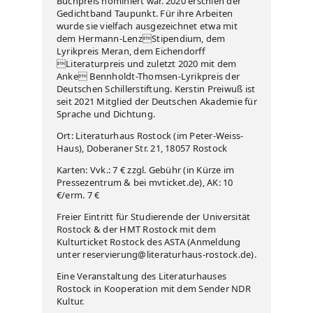
Buchpreis nominiert war. 2020 erschien der
Gedichtband Taupunkt. Für ihre Arbeiten
wurde sie vielfach ausgezeichnet etwa mit
dem Hermann-LenzStipendium, dem
Lyrikpreis Meran, dem Eichendorff
Literaturpreis und zuletzt 2020 mit dem
Anke Bennholdt-Thomsen-Lyrikpreis der
Deutschen Schillerstiftung. Kerstin Preiwuß ist
seit 2021 Mitglied der Deutschen Akademie für
Sprache und Dichtung.
Ort: Literaturhaus Rostock (im Peter-Weiss-
Haus), Doberaner Str. 21, 18057 Rostock
Karten: Vvk.: 7 € zzgl. Gebühr (in Kürze im
Pressezentrum & bei mvticket.de), AK: 10
€/erm. 7 €
Freier Eintritt für Studierende der Universität
Rostock & der HMT Rostock mit dem
Kulturticket Rostock des ASTA (Anmeldung
unter reservierung@literaturhaus-rostock.de).
Eine Veranstaltung des Literaturhauses
Rostock in Kooperation mit dem Sender NDR
Kultur.