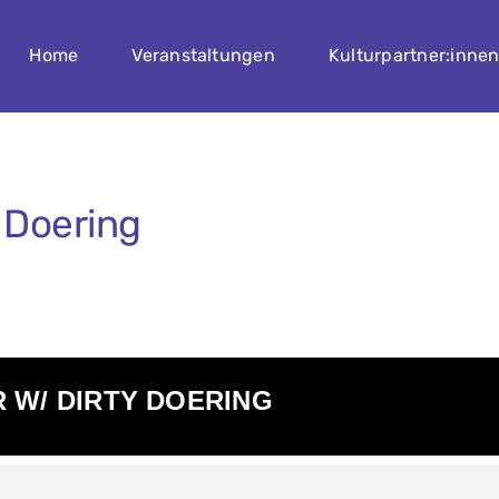
Home
Veranstaltungen
Kulturpartner:inne
 Doering
 W/ DIRTY DOERING