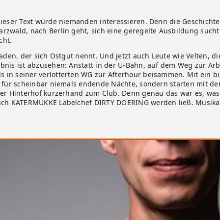
dieser Text würde niemanden interessieren. Denn die Geschicht
rzwald, nach Berlin geht, sich eine geregelte Ausbildung sucht
cht.
Laden, der sich Ostgut nennt. Und jetzt auch Leute wie Velten, 
bnis ist abzusehen: Anstatt in der U-Bahn, auf dem Weg zur Arbe
in seiner verlotterten WG zur Afterhour beisammen. Mit ein bi
t für scheinbar niemals endende Nächte, sondern starten mit der
ner Hinterhof kurzerhand zum Club. Denn genau das war es, was 
lich KATERMUKKE Labelchef DIRTY DOERING werden ließ. Musikal