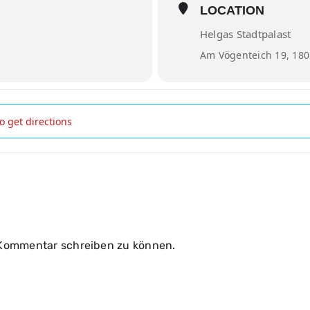
LOCATION
Helgas Stadtpalast
Am Vögenteich 19, 180
ter w/ Dirty Doering []
 Kommentar schreiben zu können.