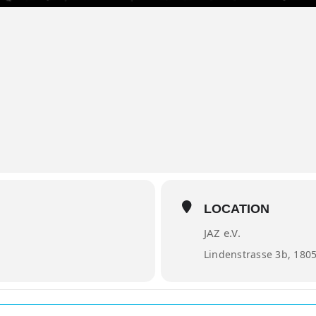
LOCATION
JAZ e.V.
Lindenstrasse 3b, 180
osh Attack []