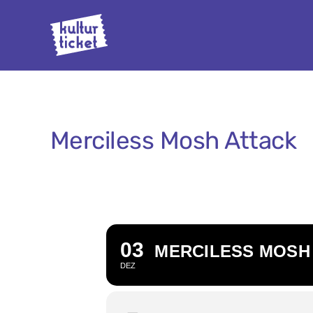
Zum
Inhalt
springen
Merciless Mosh Attack
03
MERCILESS MOSH
DEZ