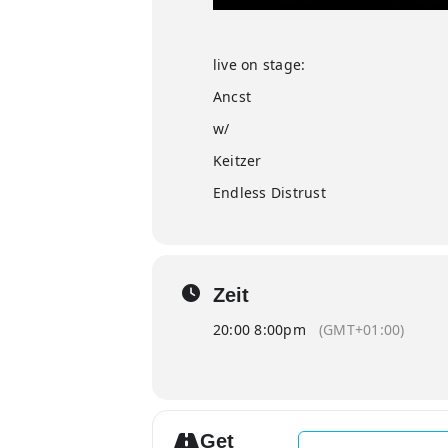
live on stage:
Ancst
w/
Keitzer
Endless Distrust
Zeit
20:00 8:00pm
(GMT+01:00)
Get
Address - Merciless M