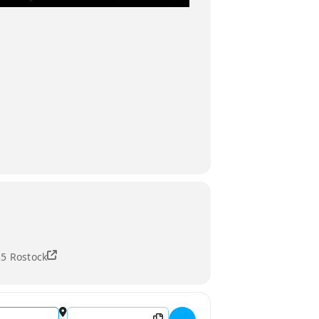
55 Rostock
Destination Address - Merciless Mosh Attack []