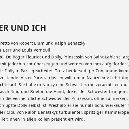
ER UND ICH
bretto von Robert Blum und Ralph Benatzky
 Berr und Louis Verneuil
30: Dr. Roger Fleuriot und Dolly, Prinzessin von Saint-Labiche, 
amit jedoch nicht überzeugen und werden von ihm aufgefordert,
für Dolly in Paris gearbeitet. Trotz beiderseitiger Zuneigung 
ustande. Als er Paris verlassen will, um in Nancy eine Lehrtäti
chte auf: Sie habe in Nancy eine Schwester, die verarmt sei und
rasch Ring und Brief in die Hand, die er der Schwester bringen s
 in die vermeintliche Schwester der Prinzessin, ohne zu merken,
schlüpfte Dolly selbst ist. Weshalb er sie nur als Schuhverkäufe
 der Clou von Ralph Benatzkys turbulenter, spritziger Kammerope
er:innen in allen Rollen präsentiert wird.