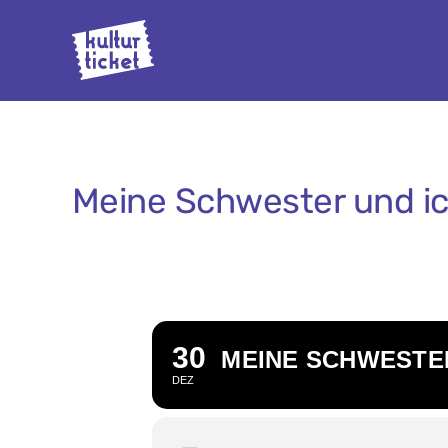
Zum
Inhalt
springen
Meine Schwester und i
30
MEINE SCHWESTE
DEZ