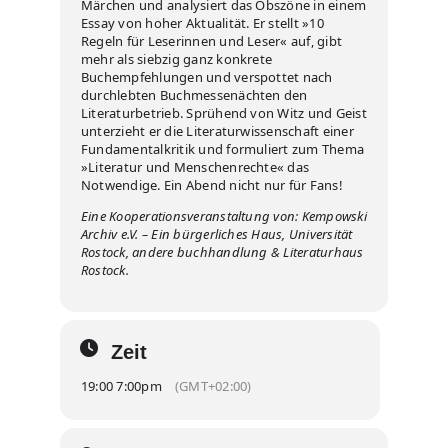
Märchen und analysiert das Obszöne in einem
Essay von hoher Aktualität. Er stellt »10
Regeln für Leserinnen und Leser« auf, gibt
mehr als siebzig ganz konkrete
Buchempfehlungen und verspottet nach
durchlebten Buchmessenächten den
Literaturbetrieb. Sprühend von Witz und Geist
unterzieht er die Literaturwissenschaft einer
Fundamentalkritik und formuliert zum Thema
»Literatur und Menschenrechte« das
Notwendige. Ein Abend nicht nur für Fans!
Eine Kooperationsveranstaltung von: Kempowski
Archiv e.V. – Ein bürgerliches Haus, Universität
Rostock, andere buchhandlung & Literaturhaus
Rostock.
Zeit
19:00 7:00pm
(GMT+02:00)