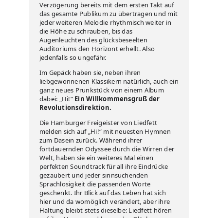
Verzögerung bereits mit dem ersten Takt auf
das gesamte Publikum zu übertragen und mit
jeder weiteren Melodie rhythmisch weiter in
die Höhe zu schrauben, bis das
Augenleuchten des glücksbeseelten
Auditoriums den Horizont erhellt. Also
jedenfalls so ungefähr.
Im Gepäck haben sie, neben ihren
liebgewonnenen Klassikern natürlich, auch ein
ganz neues Prunkstück von einem Album
dabei: „Hi!“
Ein Willkommensgruß der
Revolutionsdirektion.
Die Hamburger Freigeister von Liedfett
melden sich auf „Hi!“ mit neuesten Hymnen
zum Dasein zurück. Während ihrer
fortdauernden Odyssee durch die Wirren der
Welt, haben sie ein weiteres Mal einen
perfekten Soundtrack für all ihre Eindrücke
gezaubert und jeder sinnsuchenden
Sprachlosigkeit die passenden Worte
geschenkt. Ihr Blick auf das Leben hat sich
hier und da womöglich verändert, aber ihre
Haltung bleibt stets dieselbe: Liedfett hören