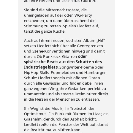
auf ihre Herzen und lassen das Glück zu.
Sie sind die Mitternachtsgäste, die
uneingeladen auf der öden WG-Party
erscheinen, um dann überraschend die
Stimmung zu retten. Spielen Liedfett auf,
tanzt die ganze Küche.
Auch auf ihrem neuen, sechsten Album „Hi!“
setzen Liedfett sich über alle Genregrenzen
und Szene-Konventionen hinweg und damit
durch: Ob Punkrock-Gitarren
oder
sphärische Beats aus den Schatten des
Industriegebiets
, Songwriter-Poeme oder
HipHop-Skills, Popmelodien und Hamburger
Schule: Liedfett segeln mit offenen Ohren
durch alle Gewässer und finden dabei ihren
ganz eigenen Weg, ihre Gedanken perfekt zu
ummanteln und als smarte Dreiminüter direkt
in die Herzen der Menschen zu entlassen.
Ihr Weg ist die Musik, ihr Treibstoff der
Optimismus. Ein Punk mit Blumen im Haar, ein
Grashalm, der durch den Asphalt bricht.
Liedfett reißen die Fenster der Welt auf, damit
die Realität mal auslüften kann.