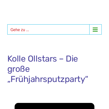
Zum
Inhalt
springen
Gehe zu ...
Kolle Ollstars – Die
große
„Frühjahrsputzparty“