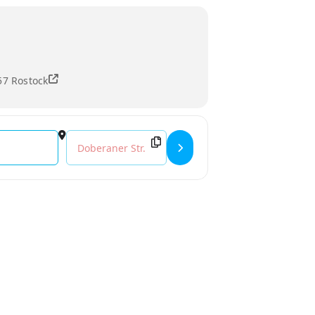
57 Rostock
Destination Address - Klaus Lederer: »Mit links die 