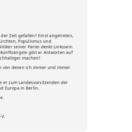
s der Zeit gefallen? Einst angetreten,
fürchten, Populismus und
litiker seiner Partei denkt Linkssein
ukunftsängste gibt er Antworten auf
achhaltiger machen?
dern von denen ich immer und immer
de er zum Landesvorsitzenden der
nd Europa in Berlin.
e.
-V.