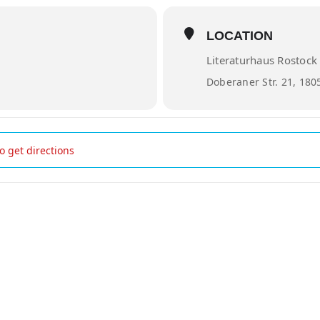
LOCATION
Literaturhaus Rostock
Doberaner Str. 21, 180
r: »Mit links die Welt retten« []