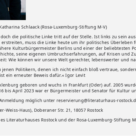
Katharina Schlaack (Rosa-Luxemburg-Stiftung M-V)
 doch die politische Linke tritt auf der Stelle. Ist links zu sein au
u erstreiten, muss die Linke heute um ihr politisches Überleben 
rühere Kulturbürgermeister Berlins und einer der beliebtesten Po
eschichte, seine eigenen Umbruchserfahrungen, auf Krisen und Z
eit: Wie können wir unsere Welt gerechter, lebenswerter und n
u jenen Politikern, denen ich nicht einfach bloß vertraue, son
st ein erneuter Beweis dafür.« Igor Levit
klenburg geboren und wuchs in Frankfurt (Oder) auf. 2005 wur
16 bis April 2023 war er Bürgermeister und Senator für Kultur u
, Anmeldung möglich unter reservierung@literaturhaus-rostock.d
ter-Weiss-Haus), Doberaner Str. 21, 18057 Rostock
des Literaturhauses Rostock und der Rosa-Luxemburg-Stiftung M