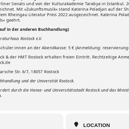
rliner Senats und von der Kulturakademie Tarabya in Istanbul. 
chnet. Mit »Zukunftsmusik« stand Katerina Poladjan auf der Shor
m Rheingau Literatur Preis 2022 ausgezeichnet. Katerina Pol
ds« geehrt.
auf in der anderen Buchhandlung)
raturhaus Rostock e.V.
hüler:innen an der Abendkasse: 5 € (Anmeldung: reservierung@
ck & der HMT Rostock erhalten freien Eintritt. Rechtzeitige Anm
ck.de
sche Str. 6/7, 18057 Rostock
hhandlung und der Universität Rostock.
rdert durch die Hanse- und Universitätsstadt Rostock und das Minist
n.
LOCATION