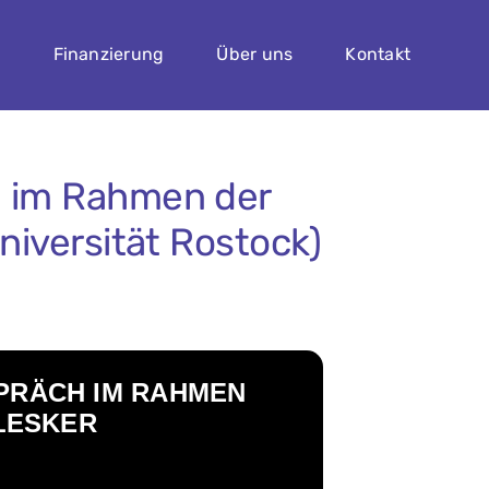
n
Finanzierung
Über uns
Kontakt
h im Rahmen der
niversität Rostock)
PRÄCH IM RAHMEN
 LESKER