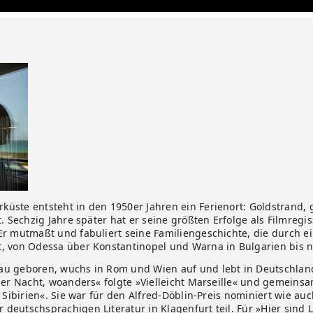
ste entsteht in den 1950er Jahren ein Ferienort: Goldstrand, ge
. Sechzig Jahre später hat er seine größten Erfolge als Filmregis
Er mutmaßt und fabuliert seine Familiengeschichte, die durch 
t, von Odessa über Konstantinopel und Warna in Bulgarien bis 
u geboren, wuchs in Rom und Wien auf und lebt in Deutschland.
ner Nacht, woanders« folgte »Vielleicht Marseille« und gemeinsa
 Sibirien«. Sie war für den Alfred-Döblin-Preis nominiert wie au
eutschsprachigen Literatur in Klagenfurt teil. Für »Hier sind L