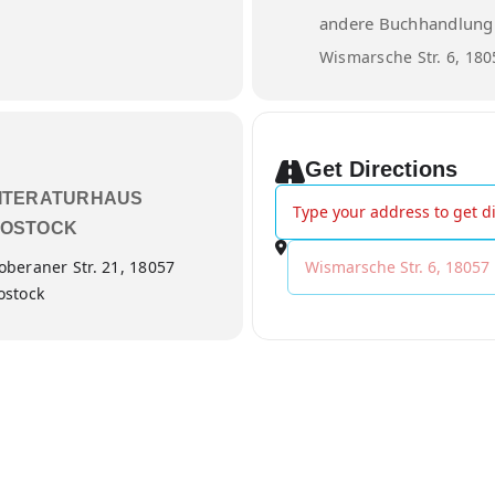
andere Buchhandlung
Wismarsche Str. 6, 180
Get Directions
Address - Katerina Poladjan
ITERATURHAUS
OSTOCK
Destination Address - Kate
oberaner Str. 21, 18057
ostock