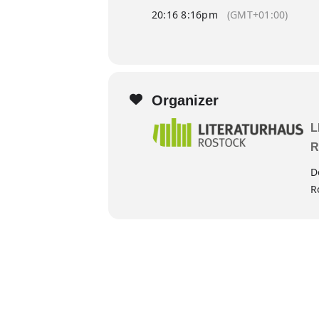
20:16 8:16pm
(GMT+01:00)
Organizer
L
R
D
R