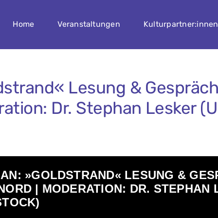
Home
Veranstaltungen
Kulturpartner:inne
ldstrand« Lesung & Gespräc
ation: Dr. Stephan Lesker (U
JAN: »GOLDSTRAND« LESUNG & GES
NORD | MODERATION: DR. STEPHAN
STOCK)