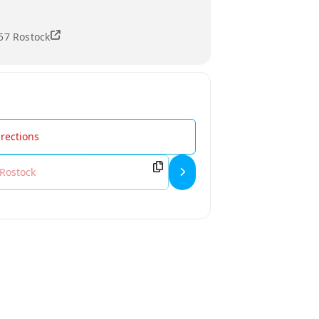
57 Rostock
: »Goldstrand« Lesung & Gespräch im Rahmen der LiteraTOUR Nord
rina Poladjan: »Goldstrand« Lesung & Gespräch im Rahmen der Li