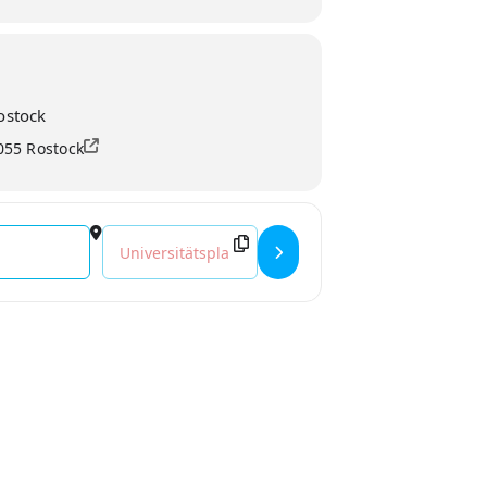
ostock
8055 Rostock
h im Rahmen der Kempowski Tage 2026 []
Destination Address - Helene Bukowski: »Wer möc