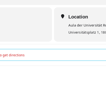
Location
Aula der Universität R
Universitätsplatz 1, 1
owski: »Wer möchte nicht im Leben bleiben« Lesung & Gespräc