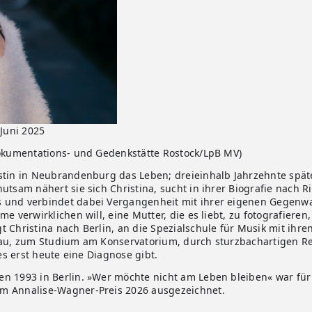
 Juni 2025
Dokumentations- und Gedenkstätte Rostock/LpB MV)
stin in Neubrandenburg das Leben; dreieinhalb Jahrzehnte später
utsam nähert sie sich Christina, sucht in ihrer Biografie nach
und verbindet dabei Vergangenheit mit ihrer eigenen Gegenwart
e verwirklichen will, eine Mutter, die es liebt, zu fotografieren
t Christina nach Berlin, an die Spezialschule für Musik mit i
skau, zum Studium am Konservatorium, durch sturzbachartigen R
 es erst heute eine Diagnose gibt.
ren 1993 in Berlin. »Wer möchte nicht am Leben bleiben« war fü
m Annalise-Wagner-Preis 2026 ausgezeichnet.