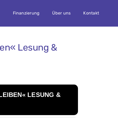
n
Finanzierung
Über uns
Kontakt
ben« Lesung &
LEIBEN« LESUNG &