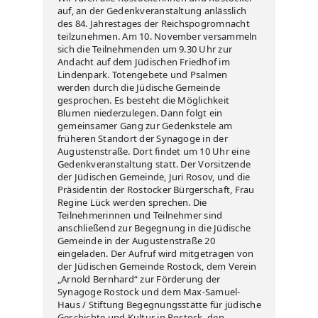
auf, an der Gedenkveranstaltung anlässlich
des 84. Jahrestages der Reichspogromnacht
teilzunehmen. Am 10. November versammeln
sich die Teilnehmenden um 9.30 Uhr zur
Andacht auf dem Jüdischen Friedhof im
Lindenpark. Totengebete und Psalmen
werden durch die Jüdische Gemeinde
gesprochen. Es besteht die Möglichkeit
Blumen niederzulegen. Dann folgt ein
gemeinsamer Gang zur Gedenkstele am
früheren Standort der Synagoge in der
Augustenstraße. Dort findet um 10 Uhr eine
Gedenkveranstaltung statt. Der Vorsitzende
der Jüdischen Gemeinde, Juri Rosov, und die
Präsidentin der Rostocker Bürgerschaft, Frau
Regine Lück werden sprechen. Die
Teilnehmerinnen und Teilnehmer sind
anschließend zur Begegnung in die Jüdische
Gemeinde in der Augustenstraße 20
eingeladen. Der Aufruf wird mitgetragen von
der Jüdischen Gemeinde Rostock, dem Verein
„Arnold Bernhard“ zur Förderung der
Synagoge Rostock und dem Max-Samuel-
Haus / Stiftung Begegnungsstätte für jüdische
Geschichte und Kultur in Rostock, den