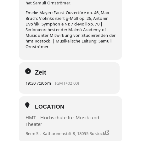
hat Samuli Örnströmer.
Emelie Mayer: Faust-Ouvertüre op. 46, Max
Bruch: Violinkonzert g-Moll op. 26, Antonín
Dvořák: Symphonie Nr. 7 d-Moll op. 70 |
Sinfonieorchester der Malmö Academy of
Music unter Mitwirkung von Studierenden der
hmt Rostock. | Musikalische Leitung: Samuli
Örnströmer
Zeit
19:30 7:30pm
(GMT+02:00)
LOCATION
HMT - Hochschule für Musik und
Theater
Beim St.-Katharinenstift 8, 18055 Rostock