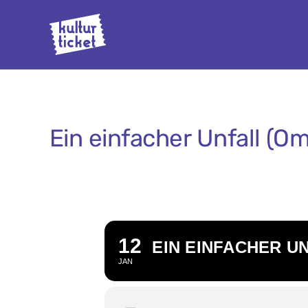
Zum
Inhalt
springen
Ein einfacher Unfall (O
12
EIN EINFACHER U
JAN