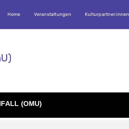
Home
Veranstaltungen
Kulturpartner:inne
mU)
NFALL (OMU)