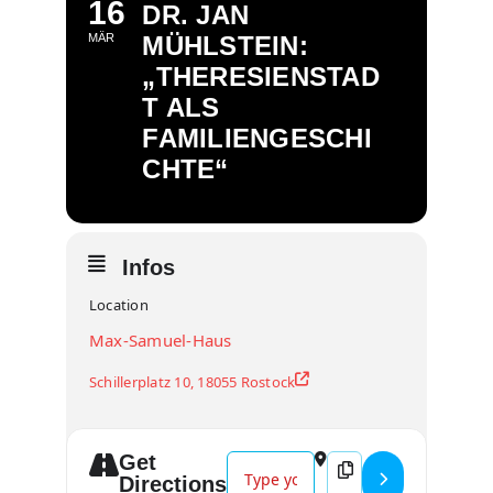
16
DR. JAN
MÄR
MÜHLSTEIN:
„THERESIENSTAD
T ALS
FAMILIENGESCHI
CHTE“
Infos
Location
Max-Samuel-Haus
Schillerplatz 10, 18055 Rostock
Get
Address - Dr. Jan Mühlstein: „There
Destination Address -
Directions