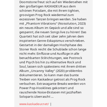
Doomstone freut sich auf ein Wiedersehen mit
den großartigen KASKADEUR aus dem
schönen Potsdam, die mit ihrem tighten,
groovigen Prog Rock wiedermal zum
exzessiven Tanzen bringen werden. Sie haben
mit „Phantom Vibrations“ (Noisolution, 2023)
ein neues Album im Gepäck und alle sind so
gespannt, die neuen Songs live zu hören! Das
Quartett hat sich seit über zehn Jahren dem
inspirierten Genre-Eskapismus verschrieben.
Gestartet in der damaligen Hochphase des
Stoner Rock reicht die Schublade schon lange
nicht mehr. Einflüsse und Ausflüge in alle
benachbarten Stilrichtungen, wie Postrock
und Psych bis hin zu Alternative Rock und
Soul, lassen sich spätestens mit ihrem dritten
Album „Uncanny Valley“ (2020) problemlos
dokumentieren. So kann man das bunte
Treiben von Kaskadeur getrost als Prog Rock
verbuchen. Extravagante Breaks werden von
Power Pop-Hooklines gekontert und
rauschende Noise-Ekstasen mit jazzhaften
Soloparts überrascht …
www.kaskadeur.net/
|