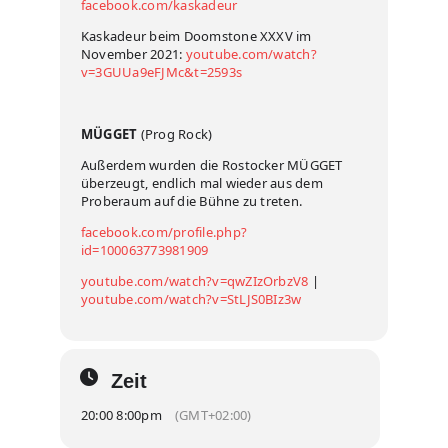
facebook.com/kaskadeur
Kaskadeur beim Doomstone XXXV im
November 2021:
youtube.com/watch?
v=3GUUa9eFJMc&t=2593s
MÜGGET
(Prog Rock)
Außerdem wurden die Rostocker MÜGGET
überzeugt, endlich mal wieder aus dem
Proberaum auf die Bühne zu treten.
facebook.com/profile.php?
id=100063773981909
youtube.com/watch?v=qwZIzOrbzV8
|
youtube.com/watch?v=StLJS0BIz3w
Zeit
20:00 8:00pm
(GMT+02:00)