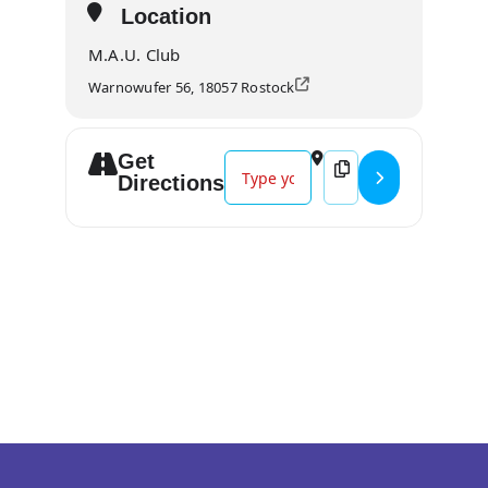
Location
M.A.U. Club
Warnowufer 56, 18057 Rostock
Get
Address - Diskothek der DRK-Werks
Destination Address -
Directions