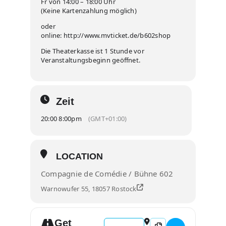
Fr von 14:00 – 18:00 Uhr
(Keine Kartenzahlung möglich)
oder
online: http://www.mvticket.de/b602shop
Die Theaterkasse ist 1 Stunde vor
Veranstaltungsbeginn geöffnet.
Zeit
20:00 8:00pm
(GMT+01:00)
LOCATION
Compagnie de Comédie / Bühne 602
Warnowufer 55, 18057 Rostock
Get
Address - DIE WUNDERÜBUNG []
Destination Address