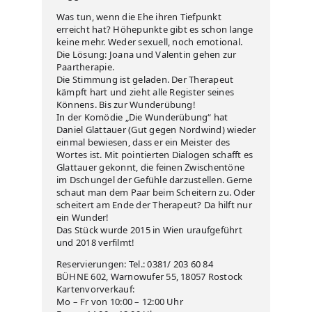
Was tun, wenn die Ehe ihren Tiefpunkt
erreicht hat? Höhepunkte gibt es schon lange
keine mehr. Weder sexuell, noch emotional.
Die Lösung: Joana und Valentin gehen zur
Paartherapie.
Die Stimmung ist geladen. Der Therapeut
kämpft hart und zieht alle Register seines
Könnens. Bis zur Wunderübung!
In der Komödie „Die Wunderübung“ hat
Daniel Glattauer (Gut gegen Nordwind) wieder
einmal bewiesen, dass er ein Meister des
Wortes ist. Mit pointierten Dialogen schafft es
Glattauer gekonnt, die feinen Zwischentöne
im Dschungel der Gefühle darzustellen. Gerne
schaut man dem Paar beim Scheitern zu. Oder
scheitert am Ende der Therapeut? Da hilft nur
ein Wunder!
Das Stück wurde 2015 in Wien uraufgeführt
und 2018 verfilmt!
Reservierungen: Tel.: 0381/ 203 60 84
BÜHNE 602, Warnowufer 55, 18057 Rostock
Kartenvorverkauf:
Mo – Fr von 10:00 – 12:00 Uhr