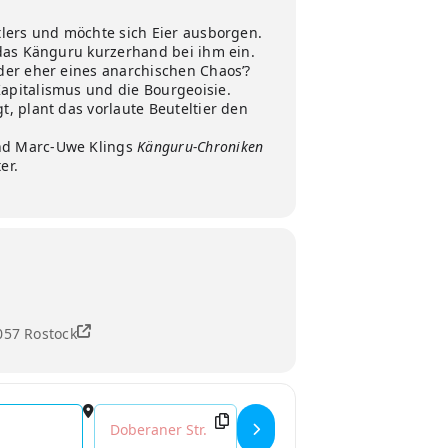
tlers und möchte sich Eier ausborgen.
 das Känguru kurzerhand bei ihm ein.
der eher eines anarchischen Chaos’?
apitalismus und die Bourgeoisie.
, plant das vorlaute Beuteltier den
nd Marc-Uwe Klings
Känguru-Chroniken
er.
057 Rostock
Destination Address - Die Känguru-Chroniken []