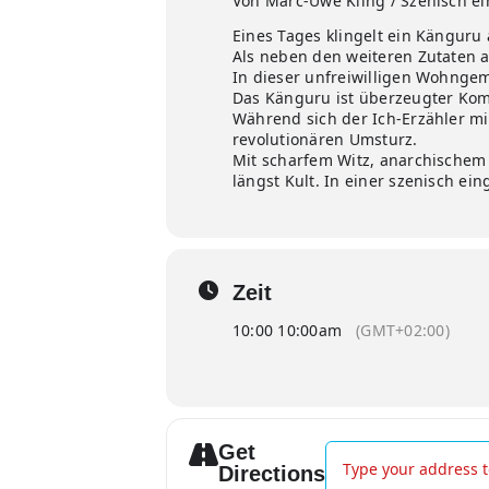
Von Marc-Uwe Kling / Szenisch ei
Eines Tages klingelt ein Känguru
Als neben den weiteren Zutaten a
In dieser unfreiwilligen Wohngem
Das Känguru ist überzeugter Kom
Während sich der Ich-Erzähler mi
revolutionären Umsturz.
Mit scharfem Witz, anarchischem
längst Kult. In einer szenisch ei
Zeit
10:00 10:00am
(GMT+02:00)
Get
Address - Die Kängur
Directions