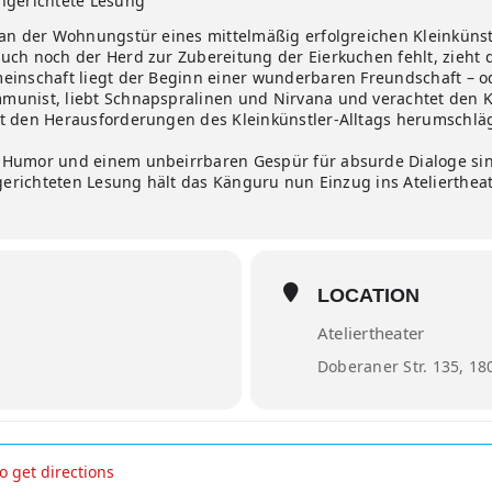
ngerichtete Lesung
 an der Wohnungstür eines mittelmäßig erfolgreichen Kleinküns
uch noch der Herd zur Zubereitung der Eierkuchen fehlt, zieht
einschaft liegt der Beginn einer wunderbaren Freundschaft – o
munist, liebt Schnapspralinen und Nirvana und verachtet den K
t den Herausforderungen des Kleinkünstler-Alltags herumschlägt
 Humor und einem unbeirrbaren Gespür für absurde Dialoge si
ngerichteten Lesung hält das Känguru nun Einzug ins Ateliertheat
LOCATION
Ateliertheater
Doberaner Str. 135, 18
u-Chroniken []