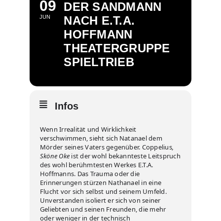
09
DER SANDMANN
JUN
NACH E.T.A.
HOFFMANN
THEATERGRUPPE
SPIELTRIEB
Infos
Wenn Irrealität und Wirklichkeit
verschwimmen, sieht sich Natanael dem
Mörder seines Vaters gegenüber. Coppelius
‚
Sköne Oke
ist der wohl bekannteste Leitspruch
des wohl berühmtesten Werkes E.T.A.
Hoffmanns. Das Trauma oder die
Erinnerungen stürzen Nathanael in eine
Flucht vor sich selbst und seinem Umfeld.
Unverstanden isoliert er sich von seiner
Geliebten und seinen Freunden, die mehr
oder weniger in der technisch