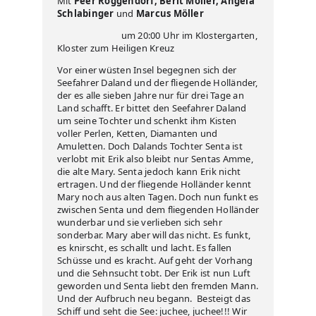
Mit
Peer Roggendorf, Berit Möller, Angela
Schlabinger
und
Marcus Möller
um 20:00 Uhr im Klostergarten,
Kloster zum Heiligen Kreuz
Vor einer wüsten Insel begegnen sich der
Seefahrer Daland und der fliegende Holländer,
der es alle sieben Jahre nur für drei Tage an
Land schafft. Er bittet den Seefahrer Daland
um seine Tochter und schenkt ihm Kisten
voller Perlen, Ketten, Diamanten und
Amuletten. Doch Dalands Tochter Senta ist
verlobt mit Erik also bleibt nur Sentas Amme,
die alte Mary. Senta jedoch kann Erik nicht
ertragen. Und der fliegende Holländer kennt
Mary noch aus alten Tagen. Doch nun funkt es
zwischen Senta und dem fliegenden Holländer
wunderbar und sie verlieben sich sehr
sonderbar. Mary aber will das nicht. Es funkt,
es knirscht, es schallt und lacht. Es fallen
Schüsse und es kracht. Auf geht der Vorhang
und die Sehnsucht tobt. Der Erik ist nun Luft
geworden und Senta liebt den fremden Mann.
Und der Aufbruch neu begann. Besteigt das
Schiff und seht die See: juchee, juchee!!! Wir