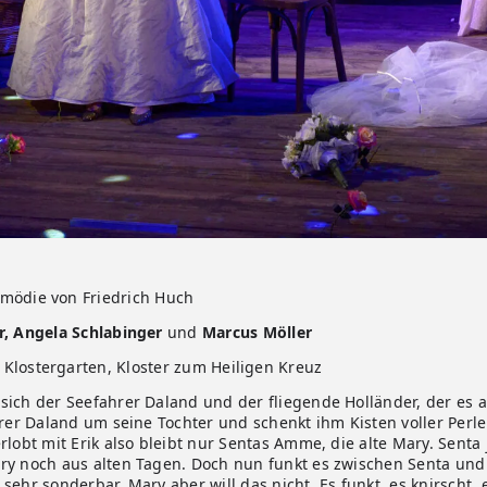
omödie von Friedrich Huch
r, Angela Schlabinger
und
Marcus Möller
rten, Kloster zum Heiligen Kreuz
ich der Seefahrer Daland und der fliegende Holländer, der es al
ahrer Daland um seine Tochter und schenkt ihm Kisten voller Per
rlobt mit Erik also bleibt nur Sentas Amme, die alte Mary. Senta
ary noch aus alten Tagen. Doch nun funkt es zwischen Senta un
ehr sonderbar. Mary aber will das nicht. Es funkt, es knirscht, e