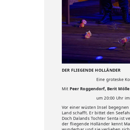
DER FLIEGENDE HOLLÄNDER
Eine groteske K
Mit
Peer Roggendorf, Berit Mölle
um 20:00 Uhr im Klosterga
Vor einer wüsten Insel begegnen s
Land schafft. Er bittet den Seef
Doch Dalands Tochter Senta ist ve
der fliegende Holländer kennt M
wunderbar und sie verlieben sich s