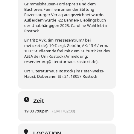
Grimmelshausen-Förderpreis und dem
Buchpreis Familienroman der Stiftung
Ravensburger Verlag ausgezeichnet wurde.
Außerdem wurde ›22 Bahnen‹ Lieblingsbuch
der Unabhängigen 2023. Caroline Wahl lebt in
Rostock.
Eintritt: Vvk. (im Pressezentrum/ bei
mvticket.de): 10 € zzgl. Gebühr, AK: 13 € / erm.
10 €; Studierende frei mit dem Kulturticket des
AStA der Uni Rostock (Anmeldung:
reservierung@literaturhaus-rostock.de).
Ort: Literaturhaus Rostock (im Peter-Weiss-
Haus), Doberaner Str. 21, 18057 Rostock
Zeit
19:00 7:00pm
(GMT+02:00)
LOCATION