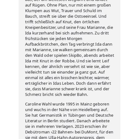
auf Rügen. Ohne Plan, nur mit einem großen
Klumpen aus Wut, Trauer und Schuld im
Bauch, streift sie über die Ostseeinsel. Und
trifft schließlich auf Knut, den örtlichen
Kneipenbesitzer, und seine Frau Marianne, die
Ida kurzerhand bei sich aufnehmen. Zu dritt
frühstücken sie jeden Morgen
Aufbackbrötchen, den Tag verbringt Ida dann
mit Marianne, sie walken gemeinsam durch
den Wald oder spielen SkipBo, abends arbeitet
Ida mit Knut in der Robbe. Und sie lernt Leif
kennen, der ähnlich versehrt ist wie sie, aber
vielleicht tun sie einander ja ganz gut. Auf
einmal ist alles ein bisschen leichter, wärmer,
erträglicher in Idas Leben. Doch dann erfährt
sie, dass Marianne schwer krank ist, und der
Schmerz bricht sich wieder Bahn.
Caroline Wahl wurde 1995 in Mainz geboren
und wuchs in der Nähe von Heidelberg auf.
Sie hat Germanistik in Tübingen und Deutsche
Literatur in Berlin studiert. Danach arbeitete
sie in mehreren Verlagen. 2023 erschien ihr
Debütroman ›22 Bahnen‹ bei DuMont, für den
sie mit dem Ulla-Hahn-Autorenpreis, dem