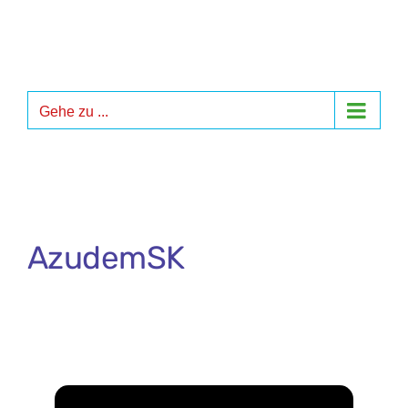
Zum
Inhalt
springen
Gehe zu ...
AzudemSK