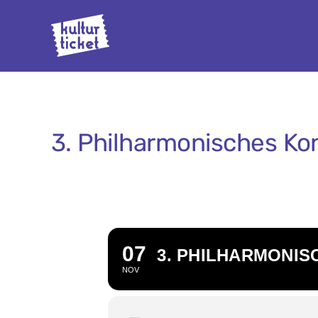
Zum
Inhalt
springen
3. Philharmonisches Kon
07
3. PHILHARMONIS
NOV