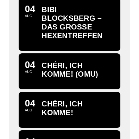
04
BIBI
AUG
BLOCKSBERG –
DAS GROSSE H
EXENTREFFEN
04
CHÉRI, ICH
AUG
KOMME! (OMU)
04
CHÉRI, ICH
AUG
KOMME!