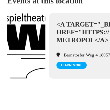
Events at this location
<A TARGET="_
HREF="HTTPS:/
METROPOL</A>
Barnstorfer Weg 4 18057
LEARN MORE