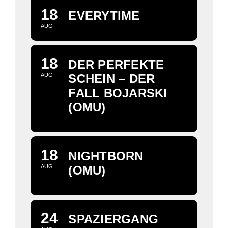
18
EVERYTIME
AUG
18
DER PERFEKTE
AUG
SCHEIN – DER
FALL BOJARSKI
(OMU)
18
NIGHTBORN
AUG
(OMU)
24
SPAZIERGANG