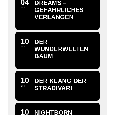
04
DREAMS –
AUG
GEFÄHRLICHES
VERLANGEN
10
DER
AUG
WUNDERWELTEN
BAUM
10
DER KLANG DER
AUG
STRADIVARI
10
NIGHTBORN